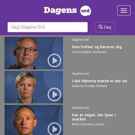
Toggl
navig
Søg
Dagens ord
Han frelser og bevarer dig
Lars Lindgrav Sörensen
Dagens ord
I det dybeste mørke er der lys
Susanne Koldby Rahbek
Dagens ord
Der er noget, der lyser i
mørket
Niels Christian Lassen